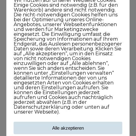
Wir nutzen auf unserer Webseite Cookies.
Einige Cookies sind notwendig (z.B. für den
Warenkorb) andere sind nicht notwendig.
KUNDISCHgedacht
Die nicht-notwendigen Cookies helfen uns
bei der Optimierung unseres Online-
Angebotes, unserer Webseitenfunktionen
und werden für Marketingzwecke
KUNDISCHimpuls
eingesetzt. Die Einwilligung umfasst die
Speicherung von Informationen auf Ihrem
Endgerät, das Auslesen personenbezogener
KUNDISCHkonkret
Daten sowie deren Verarbeitung. Klicken Sie
auf „Alle akzeptieren“, um in den Einsatz
von nicht notwendigen Cookies
KUNDISCHleben
einzuwilligen oder auf „Alle ablehnen“,
wenn Sie sich anders entscheiden. Sie
können unter „Einstellungen verwalten“
KUNDISCHpositioniert
detaillierte Informationen der von uns
eingesetzten Arten von Cookies erhalten
und deren Einstellungen aufrufen. Sie
KUNDISCHstory
können die Einstellungen jederzeit
aufrufen und Cookies auch nachträglich
jederzeit abwählen (z.B. in der
Datenschutzerklärung oder unten auf
KUNDISCHstrategie
unserer Webseite).
KUNDISCHverkauf
Alle akzeptieren