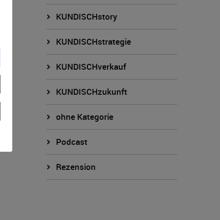
KUNDISCHstory
KUNDISCHstrategie
KUNDISCHverkauf
KUNDISCHzukunft
ohne Kategorie
Podcast
Rezension