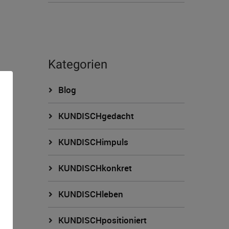
Kategorien
Blog
KUNDISCHgedacht
KUNDISCHimpuls
KUNDISCHkonkret
n
KUNDISCHleben
KUNDISCHpositioniert