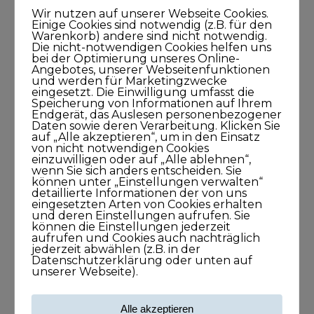
Wir nutzen auf unserer Webseite Cookies.
Blog
Einige Cookies sind notwendig (z.B. für den
Warenkorb) andere sind nicht notwendig.
Die nicht-notwendigen Cookies helfen uns
bei der Optimierung unseres Online-
KUNDISCHgedacht
Angebotes, unserer Webseitenfunktionen
und werden für Marketingzwecke
eingesetzt. Die Einwilligung umfasst die
KUNDISCHimpuls
Speicherung von Informationen auf Ihrem
Endgerät, das Auslesen personenbezogener
Daten sowie deren Verarbeitung. Klicken Sie
KUNDISCHkonkret
auf „Alle akzeptieren“, um in den Einsatz
von nicht notwendigen Cookies
einzuwilligen oder auf „Alle ablehnen“,
KUNDISCHleben
wenn Sie sich anders entscheiden. Sie
können unter „Einstellungen verwalten“
detaillierte Informationen der von uns
KUNDISCHpositioniert
eingesetzten Arten von Cookies erhalten
und deren Einstellungen aufrufen. Sie
können die Einstellungen jederzeit
aufrufen und Cookies auch nachträglich
KUNDISCHstory
jederzeit abwählen (z.B. in der
Datenschutzerklärung oder unten auf
unserer Webseite).
KUNDISCHstrategie
Alle akzeptieren
KUNDISCHverkauf