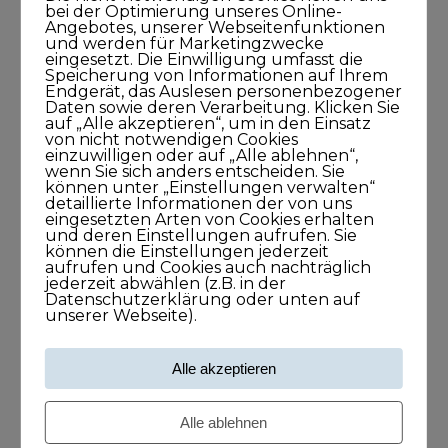
bei der Optimierung unseres Online-
Angebotes, unserer Webseitenfunktionen
und werden für Marketingzwecke
eingesetzt. Die Einwilligung umfasst die
Speicherung von Informationen auf Ihrem
Endgerät, das Auslesen personenbezogener
Daten sowie deren Verarbeitung. Klicken Sie
auf „Alle akzeptieren“, um in den Einsatz
Meine Podcasts
von nicht notwendigen Cookies
einzuwilligen oder auf „Alle ablehnen“,
wenn Sie sich anders entscheiden. Sie
Andreas Dämon ist der Geburtshelfer
können unter „Einstellungen verwalten“
detaillierte Informationen der von uns
für Lösungen
eingesetzten Arten von Cookies erhalten
und deren Einstellungen aufrufen. Sie
26. November 2021
können die Einstellungen jederzeit
1Stunde1Minuten
aufrufen und Cookies auch nachträglich
jederzeit abwählen (z.B. in der
Datenschutzerklärung oder unten auf
unserer Webseite).
Frank O. Reiss bringt Menschen
zusammen
Alle akzeptieren
29. September 2021
43Minuten
Alle ablehnen