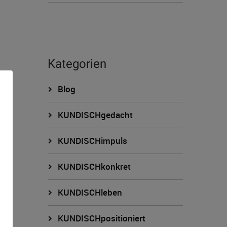
Kategorien
Blog
KUNDISCHgedacht
KUNDISCHimpuls
KUNDISCHkonkret
n
KUNDISCHleben
KUNDISCHpositioniert