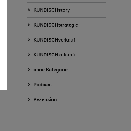
KUNDISCHstory
KUNDISCHstrategie
KUNDISCHverkauf
KUNDISCHzukunft
ohne Kategorie
Podcast
Rezension