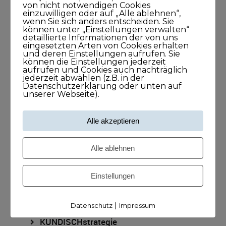
von nicht notwendigen Cookies
einzuwilligen oder auf „Alle ablehnen“,
Kategorien
wenn Sie sich anders entscheiden. Sie
können unter „Einstellungen verwalten“
detaillierte Informationen der von uns
Blog
eingesetzten Arten von Cookies erhalten
und deren Einstellungen aufrufen. Sie
können die Einstellungen jederzeit
KUNDISCHgedacht
aufrufen und Cookies auch nachträglich
jederzeit abwählen (z.B. in der
Datenschutzerklärung oder unten auf
KUNDISCHimpuls
unserer Webseite).
KUNDISCHkonkret
Alle akzeptieren
KUNDISCHleben
Alle ablehnen
KUNDISCHpositioniert
Einstellungen
KUNDISCHstory
|
Datenschutz
Impressum
KUNDISCHstrategie