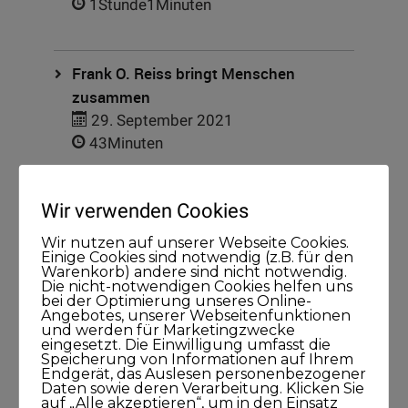
1Stunde1Minuten
Frank O. Reiss bringt Menschen
zusammen
29. September 2021
43Minuten
Wir verwenden Cookies
Larissa Wasserthal sagt: Alles beginnt
bei Dir selbst
Wir nutzen auf unserer Webseite Cookies.
Einige Cookies sind notwendig (z.B. für den
15. April 2021
Warenkorb) andere sind nicht notwendig.
45Minuten
Die nicht-notwendigen Cookies helfen uns
bei der Optimierung unseres Online-
Angebotes, unserer Webseitenfunktionen
und werden für Marketingzwecke
eingesetzt. Die Einwilligung umfasst die
Speicherung von Informationen auf Ihrem
Endgerät, das Auslesen personenbezogener
Daten sowie deren Verarbeitung. Klicken Sie
auf „Alle akzeptieren“, um in den Einsatz