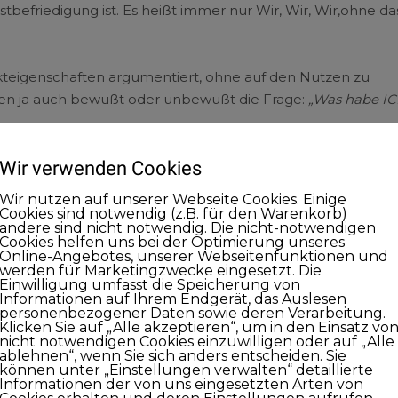
stbefriedigung ist. Es heißt immer nur Wir, Wir, Wir,ohne da
ukteigenschaften argumentiert, ohne auf den Nutzen zu
nden ja auch bewußt oder unbewußt die Frage:
„Was habe I
sind wichtig und irgendwie richtig und so letztlich auch au
Wir verwenden Cookies
ch ohne Sicht auf den Kunden reine Selbstbefriedigung. N
Wir nutzen auf unserer Webseite Cookies. Einige
d erarbeitet, das weiß ich nicht. Doch wenn ich mir vorstel
Cookies sind notwendig (z.B. für den Warenkorb)
andere sind nicht notwendig. Die nicht-notwendigen
ushängen und so immer wieder aufgefrischt werden, dann
Cookies helfen uns bei der Optimierung unseres
an sich mehr um sich selbst und weniger um den Gast
Online-Angebotes, unserer Webseitenfunktionen und
werden für Marketingzwecke eingesetzt. Die
Einwilligung umfasst die Speicherung von
Informationen auf Ihrem Endgerät, das Auslesen
personenbezogener Daten sowie deren Verarbeitung.
rinnen, die im Kaufhaus zusammenstehen und diskutieren, u
Klicken Sie auf „Alle akzeptieren“, um in den Einsatz vo
nicht notwendigen Cookies einzuwilligen oder auf „Alle
it Fragen oder Wünschen einfach nur stört. Das ist dann d
ablehnen“, wenn Sie sich anders entscheiden. Sie
en.
können unter „Einstellungen verwalten“ detaillierte
Informationen der von uns eingesetzten Arten von