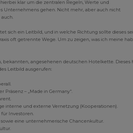
es hierbei klar um die zentralen Regeln, Werte und
s Unternehmens gehen. Nicht mehr, aber auch nicht
a auch.
t sich ein Leitbild, und in welche Richtung sollte dieses se
raxis oft getrennte Wege. Um zu zeigen, was ich meine ha
en, bekannten, angesehenen deutschen Hotelkette. Dieses h
es Leitbild ausgerufen:
rall.
ler Präsenz – „Made in Germany“.
rent.
e interne und externe Vernetzung (Kooperationen).
 für Investoren.
 sowie eine unternehmerische Chancenkultur.
ltur.