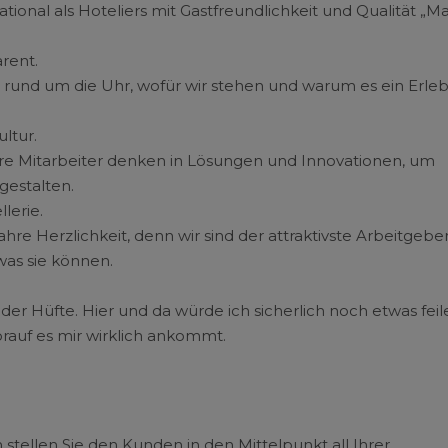
ional als Hoteliers mit Gastfreundlichkeit und Qualität „M
rent.
 rund um die Uhr, wofür wir stehen und warum es ein Erleb
ltur.
sere Mitarbeiter denken in Lösungen und Innovationen, um
gestalten.
lerie.
re Herzlichkeit, denn wir sind der attraktivste Arbeitgeber
was sie können.
der Hüfte. Hier und da würde ich sicherlich noch etwas feil
rauf es mir wirklich ankommt.
stellen Sie den Kunden in den Mittelpunkt all Ihrer