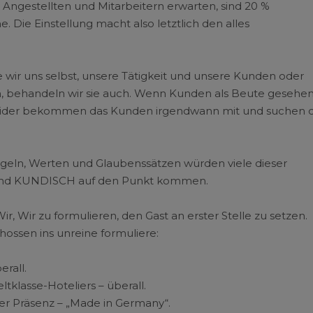
Angestellten und Mitarbeitern erwarten, sind 20 %
. Die Einstellung macht also letztlich den alles
wie wir uns selbst, unsere Tätigkeit und unsere Kunden oder
n, behandeln wir sie auch. Wenn Kunden als Beute gesehe
leider bekommen das Kunden irgendwann mit und suchen 
 Regeln, Werten und Glaubenssätzen würden viele dieser
en und KUNDISCH auf den Punkt kommen.
ir, Wir zu formulieren, den Gast an erster Stelle zu setzen.
chossen ins unreine formuliere:
rall.
tklasse-Hoteliers – überall.
ler Präsenz – „Made in Germany“.