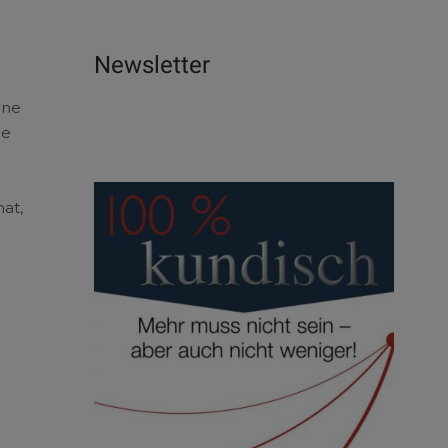
Newsletter
ine
be
at,