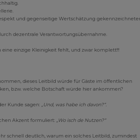
hhaltig.
lerie.
 Respekt und gegenseitige Wertschätzung gekennzeichnete
l durch dezentrale Verantwortungsübernahme.
h eine einzige Kleinigkeit fehlt, und zwar komplett!!!
nommen, dieses Leitbild würde für Gäste im öffentlichen
ken, bzw. welche Botschaft würde hier ankommen?
e der Kunde sagen:
„Und, was habe ich davon?“.
chen Akzent formuliert:
„Wo isch de Nutzen?“
r schnell deutlich, warum ein solches Leitbild, zumindest