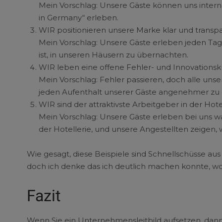
Mein Vorschlag: Unsere Gäste können uns internat
in Germany“ erleben.
WIR positionieren unsere Marke klar und transpa
Mein Vorschlag: Unsere Gäste erleben jeden Tag
ist, in unseren Häusern zu übernachten.
WIR leben eine offene Fehler- und Innovationsku
Mein Vorschlag: Fehler passieren, doch alle un
jeden Aufenthalt unserer Gäste angenehmer zu 
WIR sind der attraktivste Arbeitgeber in der Hotel
Mein Vorschlag: Unsere Gäste erleben bei uns wah
der Hotellerie, und unsere Angestellten zeigen, 
Wie gesagt, diese Beispiele sind Schnellschüsse aus 
doch ich denke das ich deutlich machen konnte, wo
Fazit
Wenn Sie ein Unternehmensleitbild aufsetzen, dann 