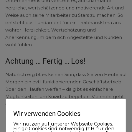
Unternehmens und versteht es, auf charmante,
herzliche, wertschätzende und motivierende Art und
Weise auch seine Mitarbeiter zu Stars zu machen. So
entsteht das Fundament für ein Treibhausklima aus
wahrer Herzlichkeit, Wertschätzung und
Anerkennung, im dem sich Angestellte und Kunden
wohl fühlen.
Achtung … Fertig … Los!
Natürlich ergibt es keinen Sinn, dass Sie von Heute auf
Morgen ein evtl. funktionierenden Geschäftsbetrieb
über den Haufen werfen – da gibt es einfachere
Möglichkeiten, um Suizid zu begehen. Vielmehr geht
es darum, JETZT einen geplanten und gewollten
Prozess zu starten, der zielgerichtet in eine neue
Wir verwenden Cookies
Richtung weißt.
Wir nutzen auf unserer Webseite Cookies.
Einige Cookies sind notwendig (z.B. für den