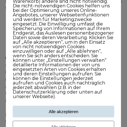
Lassen Sie folgende Fragen auf sich wirken und finden
Warenkorb) andere sind nicht notwendig.
Die nicht-notwendigen Cookies helfen uns
Sie für sich selbst die passenden Antworten:
bei der Optimierung unseres Online-
Angebotes, unserer Webseitenfunktionen
und werden für Marketingzwecke
Welche konkreten Trends gibt es bei Ihren
eingesetzt. Die Einwilligung umfasst die
Speicherung von Informationen auf Ihrem
Kunden und – was unternehmen Sie?
Endgerät, das Auslesen personenbezogener
Wo sehen Sie sich selbst in 18 Monaten?
Daten sowie deren Verarbeitung. Klicken Sie
auf „Alle akzeptieren“, um in den Einsatz
Wo in 3, 5 und 10 Jahren?
von nicht notwendigen Cookies
einzuwilligen oder auf „Alle ablehnen“,
wenn Sie sich anders entscheiden. Sie
Übrigens:
Genau an diesem Punkt ist es extrem
können unter „Einstellungen verwalten“
detaillierte Informationen der von uns
wichtig und unendlich wertvoll, in ein persönliches
eingesetzten Arten von Cookies erhalten
begleitendes Coaching zu investieren. Ein Coach hilft,
und deren Einstellungen aufrufen. Sie
können die Einstellungen jederzeit
damit Sie in der Spur bleiben und und er hat als
aufrufen und Cookies auch nachträglich
Außenstehender oft einen anderen Blick auf das
jederzeit abwählen (z.B. in der
Datenschutzerklärung oder unten auf
Unternehmen und kann aus der Vogelperspektive
unserer Webseite).
heraus besser Hilfestellung geben.
Alle akzeptieren
Bis zum nächsten Mal, seien Sie KUNDISCH, denken
Sie mit dem Herzen, geben Sie alles und vor allem –
Alle ablehnen