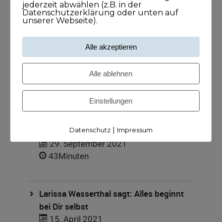
jederzeit abwählen (z.B. in der
Datenschutzerklärung oder unten auf
Meine Podcasts
unserer Webseite).
Andreas Dämon ist der Geburtshelfer
Alle akzeptieren
für Lösungen
26. November 2021
Alle ablehnen
1Stunde1Minuten
Einstellungen
Frank O. Reiss bringt Menschen
|
zusammen
Datenschutz
Impressum
29. September 2021
43Minuten
Larissa Wasserthal sagt: Alles beginnt
bei Dir selbst
15. April 2021