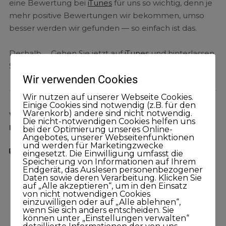
eine Bewertung bei
iTunes
für uns so wichtig, denn je
mehr positive Bewertungen wir bekommen, umso
besser werden wir gefunden — so einfach ist das.
Deshalb … Gehen Sie jetzt auf
iTunes
und hinterlassen
Sie dort Ihre Bewertung — Vielen lieben Dank.
Wir verwenden Cookies
Wir nutzen auf unserer Webseite Cookies.
Einige Cookies sind notwendig (z.B. für den
Warenkorb) andere sind nicht notwendig.
Wichtige Informationen zum Thema
Die nicht-notwendigen Cookies helfen uns
Neukundengewinnung:
bei der Optimierung unseres Online-
Angebotes, unserer Webseitenfunktionen
und werden für Marketingzwecke
eingesetzt. Die Einwilligung umfasst die
Benjamin Michels
Führung
Karriere
Speicherung von Informationen auf Ihrem
Endgerät, das Auslesen personenbezogener
Projektmanagement
Teamführung
Daten sowie deren Verarbeitung. Klicken Sie
auf „Alle akzeptieren“, um in den Einsatz
von nicht notwendigen Cookies
einzuwilligen oder auf „Alle ablehnen“,
wenn Sie sich anders entscheiden. Sie
können unter „Einstellungen verwalten“