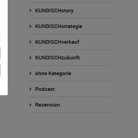
KUNDISCHstory
KUNDISCHstrategie
KUNDISCHverkauf
KUNDISCHzukunft
ohne Kategorie
Podcast
Rezension