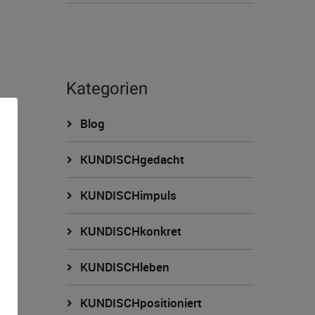
Kategorien
Blog
KUNDISCHgedacht
KUNDISCHimpuls
KUNDISCHkonkret
n
KUNDISCHleben
KUNDISCHpositioniert