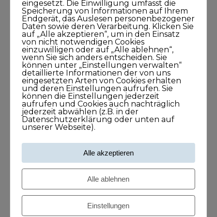
eingesetzt. Die Einwilligung umfasst die
Speicherung von Informationen auf Ihrem
Meine Podcasts
Endgerät, das Auslesen personenbezogener
Daten sowie deren Verarbeitung. Klicken Sie
auf „Alle akzeptieren“, um in den Einsatz
Andreas Dämon ist der Geburtshelfer
von nicht notwendigen Cookies
einzuwilligen oder auf „Alle ablehnen“,
für Lösungen
wenn Sie sich anders entscheiden. Sie
26. November 2021
können unter „Einstellungen verwalten“
detaillierte Informationen der von uns
1Stunde1Minuten
eingesetzten Arten von Cookies erhalten
und deren Einstellungen aufrufen. Sie
können die Einstellungen jederzeit
aufrufen und Cookies auch nachträglich
jederzeit abwählen (z.B. in der
Frank O. Reiss bringt Menschen
Datenschutzerklärung oder unten auf
zusammen
unserer Webseite).
29. September 2021
43Minuten
Alle akzeptieren
Alle ablehnen
Larissa Wasserthal sagt: Alles beginnt
bei Dir selbst
Einstellungen
15. April 2021