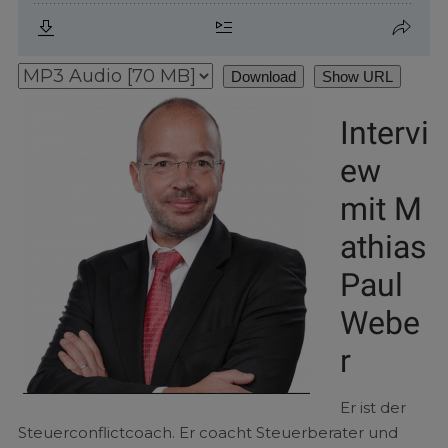
Download
Show URL
Intervi
ew
mit M
athias
Paul
Webe
r
Er ist der
Steuerconflictcoach. Er coacht Steuerberater und