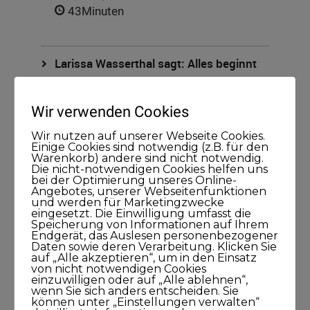
43Minuten
Larissa Wasserthal sagt: Alles beginnt
bei Dir selbst
15. April 2021
Wir verwenden Cookies
45Minuten
Wir nutzen auf unserer Webseite Cookies.
Einige Cookies sind notwendig (z.B. für den
Warenkorb) andere sind nicht notwendig.
Die nicht-notwendigen Cookies helfen uns
bei der Optimierung unseres Online-
Angebotes, unserer Webseitenfunktionen
und werden für Marketingzwecke
eingesetzt. Die Einwilligung umfasst die
Speicherung von Informationen auf Ihrem
Kategorien
Endgerät, das Auslesen personenbezogener
Daten sowie deren Verarbeitung. Klicken Sie
auf „Alle akzeptieren“, um in den Einsatz
Blog
von nicht notwendigen Cookies
einzuwilligen oder auf „Alle ablehnen“,
wenn Sie sich anders entscheiden. Sie
können unter „Einstellungen verwalten“
KUNDISCHgedacht