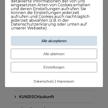
detaillierte Informationen der von uns
eingesetzten Arten von Cookies erhalten
und deren Einstellungen aufrufen. Sie
KUNDISCHimpuls
können die Einstellungen jederzeit
aufrufen und Cookies auch nachträglich
jederzeit abwählen (z.B. in der
KUNDISCHkonkret
Datenschutzerklärung oder unten auf
unserer Webseite).
KUNDISCHleben
Alle akzeptieren
KUNDISCHpositioniert
Alle ablehnen
KUNDISCHstory
Einstellungen
KUNDISCHstrategie
|
Datenschutz
Impressum
KUNDISCHverkauf
KUNDISCHzukunft