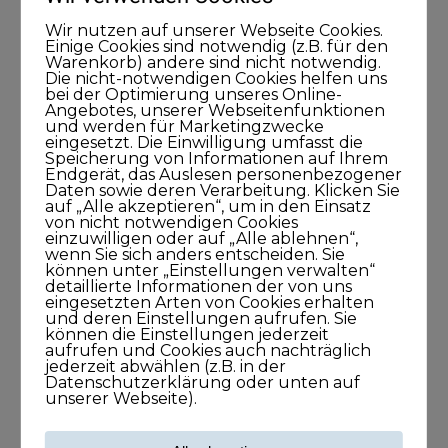
Wir nutzen auf unserer Webseite Cookies.
Einige Cookies sind notwendig (z.B. für den
Warenkorb) andere sind nicht notwendig.
Die nicht-notwendigen Cookies helfen uns
bei der Optimierung unseres Online-
Angebotes, unserer Webseitenfunktionen
und werden für Marketingzwecke
eingesetzt. Die Einwilligung umfasst die
Speicherung von Informationen auf Ihrem
Endgerät, das Auslesen personenbezogener
Daten sowie deren Verarbeitung. Klicken Sie
auf „Alle akzeptieren“, um in den Einsatz
von nicht notwendigen Cookies
einzuwilligen oder auf „Alle ablehnen“,
wenn Sie sich anders entscheiden. Sie
können unter „Einstellungen verwalten“
detaillierte Informationen der von uns
Meine Podcasts
eingesetzten Arten von Cookies erhalten
und deren Einstellungen aufrufen. Sie
können die Einstellungen jederzeit
Andreas Dämon ist der Geburtshelfer
aufrufen und Cookies auch nachträglich
jederzeit abwählen (z.B. in der
für Lösungen
Datenschutzerklärung oder unten auf
unserer Webseite).
26. November 2021
1Stunde1Minuten