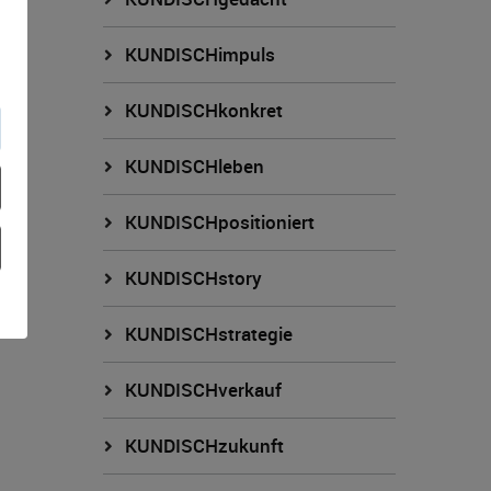
KUNDISCHimpuls
KUNDISCHkonkret
KUNDISCHleben
KUNDISCHpositioniert
KUNDISCHstory
KUNDISCHstrategie
KUNDISCHverkauf
KUNDISCHzukunft