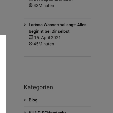
43Minuten
Larissa Wasserthal sagt: Alles
beginnt bei Dir selbst
15. April 2021
45Minuten
Kategorien
n
Blog
KUNDISCHgedacht