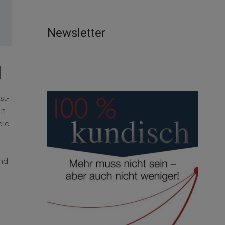
Newsletter
d
st-
en
ele
and