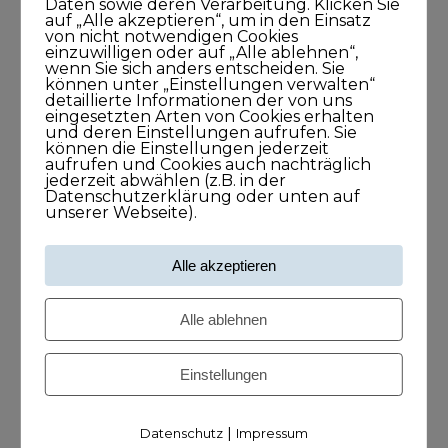
Daten sowie deren Verarbeitung. Klicken Sie
für Lösungen
auf „Alle akzeptieren“, um in den Einsatz
26. November 2021
von nicht notwendigen Cookies
einzuwilligen oder auf „Alle ablehnen“,
1Stunde1Minuten
wenn Sie sich anders entscheiden. Sie
können unter „Einstellungen verwalten“
detaillierte Informationen der von uns
eingesetzten Arten von Cookies erhalten
Frank O. Reiss bringt Menschen
und deren Einstellungen aufrufen. Sie
können die Einstellungen jederzeit
zusammen
aufrufen und Cookies auch nachträglich
jederzeit abwählen (z.B. in der
29. September 2021
Datenschutzerklärung oder unten auf
43Minuten
unserer Webseite).
Alle akzeptieren
Larissa Wasserthal sagt: Alles beginnt
bei Dir selbst
Alle ablehnen
15. April 2021
45Minuten
Einstellungen
|
Datenschutz
Impressum