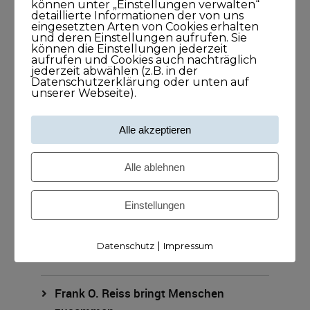
können unter „Einstellungen verwalten“
detaillierte Informationen der von uns
eingesetzten Arten von Cookies erhalten
und deren Einstellungen aufrufen. Sie
können die Einstellungen jederzeit
aufrufen und Cookies auch nachträglich
jederzeit abwählen (z.B. in der
Datenschutzerklärung oder unten auf
unserer Webseite).
Alle akzeptieren
Meine Podcasts
Alle ablehnen
Andreas Dämon ist der Geburtshelfer
für Lösungen
Einstellungen
26. November 2021
1Stunde1Minuten
|
Datenschutz
Impressum
Frank O. Reiss bringt Menschen