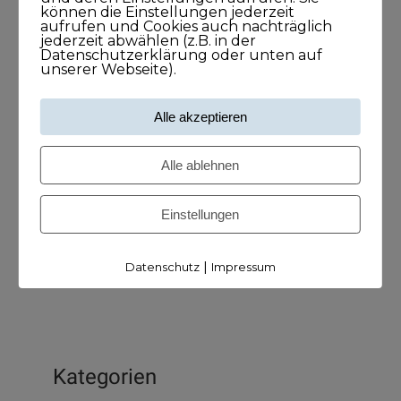
können die Einstellungen jederzeit
Frank O. Reiss bringt Menschen
aufrufen und Cookies auch nachträglich
zusammen
jederzeit abwählen (z.B. in der
Datenschutzerklärung oder unten auf
29. September 2021
unserer Webseite).
43Minuten
Alle akzeptieren
Larissa Wasserthal sagt: Alles beginnt
Alle ablehnen
bei Dir selbst
15. April 2021
Einstellungen
45Minuten
|
Datenschutz
Impressum
Kategorien