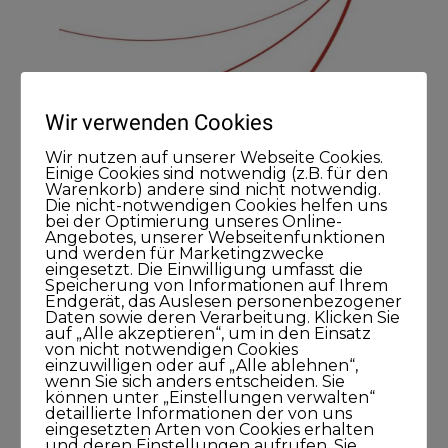
Wir verwenden Cookies
Wir nutzen auf unserer Webseite Cookies.
Einige Cookies sind notwendig (z.B. für den
Warenkorb) andere sind nicht notwendig.
Die nicht-notwendigen Cookies helfen uns
bei der Optimierung unseres Online-
Angebotes, unserer Webseitenfunktionen
und werden für Marketingzwecke
Meine Podcasts
eingesetzt. Die Einwilligung umfasst die
Speicherung von Informationen auf Ihrem
Endgerät, das Auslesen personenbezogener
Andreas Dämon ist der Geburtshelfer
Daten sowie deren Verarbeitung. Klicken Sie
auf „Alle akzeptieren“, um in den Einsatz
für Lösungen
von nicht notwendigen Cookies
einzuwilligen oder auf „Alle ablehnen“,
26. November 2021
wenn Sie sich anders entscheiden. Sie
1Stunde1Minuten
können unter „Einstellungen verwalten“
detaillierte Informationen der von uns
eingesetzten Arten von Cookies erhalten
und deren Einstellungen aufrufen. Sie