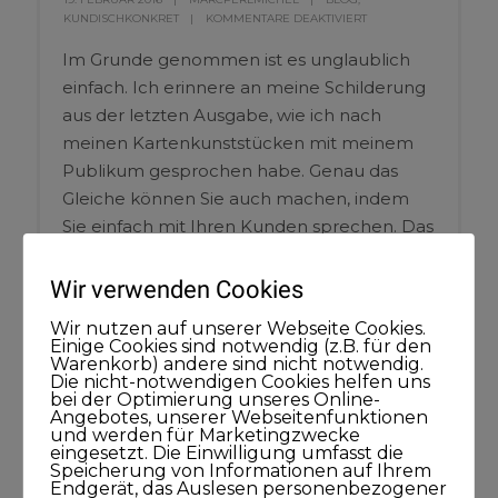
KUNDISCHKONKRET
KOMMENTARE DEAKTIVIERT
Im Grunde genommen ist es unglaublich
einfach. Ich erinnere an meine Schilderung
aus der letzten Ausgabe, wie ich nach
meinen Kartenkunststücken mit meinem
Publikum gesprochen habe. Genau das
Gleiche können Sie auch machen, indem
Sie einfach mit Ihren Kunden sprechen. Das
Prinzip besteht aus den drei Buchstaben A
S K. Diese bilden das englische Wort »ASK«,
Wir verwenden Cookies
also auf deutsch = FRAGEN. Entdecken Sie,
Wir nutzen auf unserer Webseite Cookies.
worauf es ankommt und lesen Sie, wie Sie
Einige Cookies sind notwendig (z.B. für den
Warenkorb) andere sind nicht notwendig.
noch sehr viel mehr erfahren.
Die nicht-notwendigen Cookies helfen uns
bei der Optimierung unseres Online-
Angebotes, unserer Webseitenfunktionen
und werden für Marketingzwecke
eingesetzt. Die Einwilligung umfasst die
Speicherung von Informationen auf Ihrem
Endgerät, das Auslesen personenbezogener