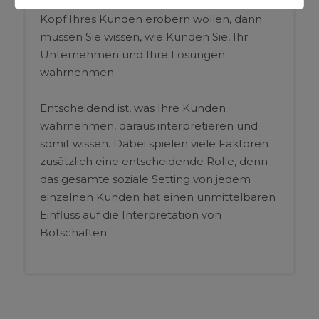
weitestgehend irrelevant. Wenn Sie den
Kopf Ihres Kunden erobern wollen, dann
müssen Sie wissen, wie Kunden Sie, Ihr
Unternehmen und Ihre Lösungen
wahrnehmen.
Entscheidend ist, was Ihre Kunden
wahrnehmen, daraus interpretieren und
somit wissen. Dabei spielen viele Faktoren
zusätzlich eine entscheidende Rolle, denn
das gesamte soziale Setting von jedem
einzelnen Kunden hat einen unmittelbaren
Einfluss auf die Interpretation von
Botschaften.