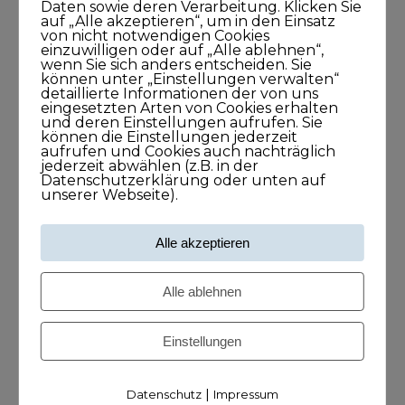
Daten sowie deren Verarbeitung. Klicken Sie
auf „Alle akzeptieren“, um in den Einsatz
von nicht notwendigen Cookies
einzuwilligen oder auf „Alle ablehnen“,
wenn Sie sich anders entscheiden. Sie
können unter „Einstellungen verwalten“
detaillierte Informationen der von uns
eingesetzten Arten von Cookies erhalten
und deren Einstellungen aufrufen. Sie
können die Einstellungen jederzeit
aufrufen und Cookies auch nachträglich
jederzeit abwählen (z.B. in der
Datenschutzerklärung oder unten auf
unserer Webseite).
Attacke auf den Kundenkopf
Alle akzeptieren
12. FEBRUAR 2016
MARCPERLMICHEL
Alle ablehnen
KUNDISCHSTRATEGIE
,
OHNE KATEGORIE
KOMMENTARE
DEAKTIVIERT
Das, was Sie über Ihr Unternehmen und
Einstellungen
Ihre Angebote, Produkte und
Dienstleistungen wissen, ist für Ihre Kunden
|
Datenschutz
Impressum