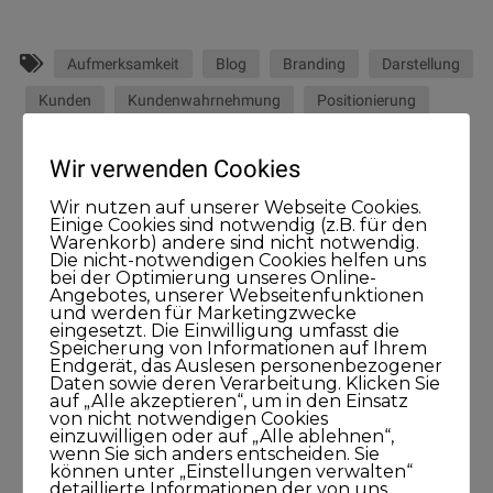
Aufmerksamkeit
Blog
Branding
Darstellung
Kunden
Kundenwahrnehmung
Positionierung
Service
Wahrnehmung
Wir verwenden Cookies
Wir nutzen auf unserer Webseite Cookies.
Einige Cookies sind notwendig (z.B. für den
Warenkorb) andere sind nicht notwendig.
Die nicht-notwendigen Cookies helfen uns
bei der Optimierung unseres Online-
Suche nach einem Podcast
Angebotes, unserer Webseitenfunktionen
und werden für Marketingzwecke
eingesetzt. Die Einwilligung umfasst die
Speicherung von Informationen auf Ihrem
Endgerät, das Auslesen personenbezogener
Daten sowie deren Verarbeitung. Klicken Sie
auf „Alle akzeptieren“, um in den Einsatz
von nicht notwendigen Cookies
einzuwilligen oder auf „Alle ablehnen“,
wenn Sie sich anders entscheiden. Sie
können unter „Einstellungen verwalten“
detaillierte Informationen der von uns