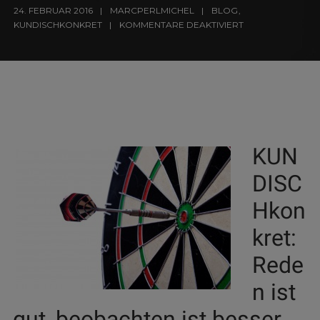
24. FEBRUAR 2016
MARCPERLMICHEL
BLOG
,
KUNDISCHKONKRET
KOMMENTARE DEAKTIVIERT
KUN
DISC
Hkon
kret:
Rede
n ist
gut, beobachten ist besser