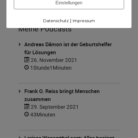
Einstellungen
|
Datenschutz
Impressum
Meine Podcasts
Andreas Dämon ist der Geburtshelfer
für Lösungen
26. November 2021
1Stunde1Minuten
Frank O. Reiss bringt Menschen
zusammen
29. September 2021
43Minuten
Larissa Wasserthal sagt: Alles beginnt