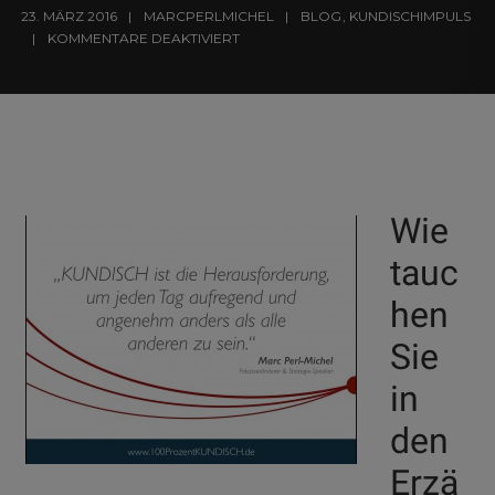
23. MÄRZ 2016
MARCPERLMICHEL
BLOG
,
KUNDISCHIMPULS
KOMMENTARE DEAKTIVIERT
Wie
tauc
hen
Sie
in
den
Erzä