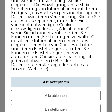
und werden für Marketingzwecke
eingesetzt. Die Einwilligung umfasst die
Speicherung von Informationen auf Ihrem
Endgerät, das Auslesen personenbezogener
Meine Podcasts
Daten sowie deren Verarbeitung. Klicken Sie
auf „Alle akzeptieren“, um in den Einsatz
von nicht notwendigen Cookies
Andreas Dämon ist der Geburtshelfer
einzuwilligen oder auf „Alle ablehnen“,
für Lösungen
wenn Sie sich anders entscheiden. Sie
können unter „Einstellungen verwalten“
26. November 2021
detaillierte Informationen der von uns
eingesetzten Arten von Cookies erhalten
1Stunde1Minuten
und deren Einstellungen aufrufen. Sie
können die Einstellungen jederzeit
aufrufen und Cookies auch nachträglich
jederzeit abwählen (z.B. in der
Frank O. Reiss bringt Menschen
Datenschutzerklärung oder unten auf
unserer Webseite).
zusammen
29. September 2021
Alle akzeptieren
43Minuten
Alle ablehnen
Larissa Wasserthal sagt: Alles beginnt
bei Dir selbst
Einstellungen