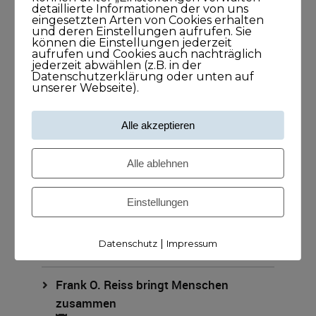
detaillierte Informationen der von uns
eingesetzten Arten von Cookies erhalten
und deren Einstellungen aufrufen. Sie
können die Einstellungen jederzeit
aufrufen und Cookies auch nachträglich
jederzeit abwählen (z.B. in der
Datenschutzerklärung oder unten auf
unserer Webseite).
Alle akzeptieren
Meine Podcasts
Alle ablehnen
Andreas Dämon ist der Geburtshelfer
für Lösungen
Einstellungen
26. November 2021
1Stunde1Minuten
|
Datenschutz
Impressum
Frank O. Reiss bringt Menschen
zusammen