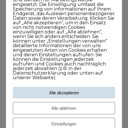
eingesetzt. Die Einwilligung umfasst die
Speicherung von Informationen auf Ihrem
Meine Podcasts
Endgerät, das Auslesen personenbezogener
Daten sowie deren Verarbeitung. Klicken Sie
auf „Alle akzeptieren“, um in den Einsatz
von nicht notwendigen Cookies
Andreas Dämon ist der Geburtshelfer
einzuwilligen oder auf „Alle ablehnen“,
für Lösungen
wenn Sie sich anders entscheiden. Sie
können unter „Einstellungen verwalten“
26. November 2021
detaillierte Informationen der von uns
1Stunde1Minuten
eingesetzten Arten von Cookies erhalten
und deren Einstellungen aufrufen. Sie
können die Einstellungen jederzeit
aufrufen und Cookies auch nachträglich
jederzeit abwählen (z.B. in der
Frank O. Reiss bringt Menschen
Datenschutzerklärung oder unten auf
unserer Webseite).
zusammen
29. September 2021
Alle akzeptieren
43Minuten
Alle ablehnen
Larissa Wasserthal sagt: Alles beginnt
bei Dir selbst
Einstellungen