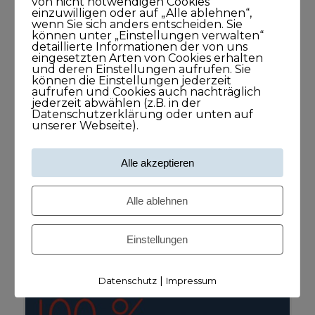
von nicht notwendigen Cookies
einzuwilligen oder auf „Alle ablehnen“,
16. JANUAR 2016
MARCPERLMICHEL
BLOG
,
wenn Sie sich anders entscheiden. Sie
KUNDISCHGEDACHT
KOMMENTARE DEAKTIVIERT
können unter „Einstellungen verwalten“
detaillierte Informationen der von uns
Oft zeigt sich, dass Kunden in einer Art
eingesetzten Arten von Cookies erhalten
und deren Einstellungen aufrufen. Sie
Routine stecken und einfach einen
können die Einstellungen jederzeit
veränderten Fokus brauchen, um den
aufrufen und Cookies auch nachträglich
jederzeit abwählen (z.B. in der
nächsten Schritt zu gehen. Dabei stehen wir
Datenschutzerklärung oder unten auf
unserer Webseite).
uns leider viel zu oft selbst im Wege, denn
wenn Sie immer nur das tun, was Sie bisher
getan haben, dann erhalten Sie –
Alle akzeptieren
bestenfalls – auch immer nur das, was Sie
bisher erhalten haben – dafür aber oft
Alle ablehnen
jeden Tag ein bisschen weniger.
Einstellungen
|
Datenschutz
Impressum